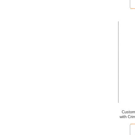
Customi
with Cri