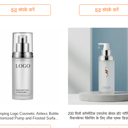
बोतल
संपर्क करें
संपर्क करें
mping Logo Cosmetic Airless Bottle
200 मिली कॉस्मेटिक एयरलेस बोतल हॉट स्टैम्
stomized Pump and Frosted Surface
स्किनकेयर पैकेजिंग के लिए लीक प्रूफ डिज
for Premium Packaging