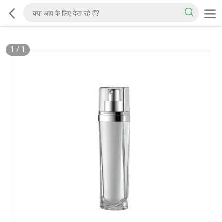
1
/
1