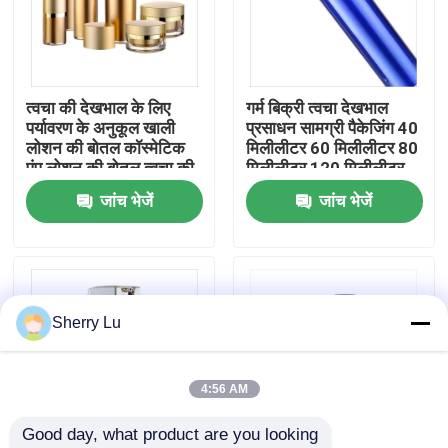
फैक्टरी यात्रा
त्वचा की देखभाल के लिए
गर्म बिक्री त्वचा देखभाल
गुणवत्ता नियंत्रण
पर्यावरण के अनुकूल खाली
प्रसाधन सामग्री पैकेजिंग 40
लोशन की बोतल कॉस्मेटिक
मिलीलीटर 60 मिलीलीटर 80
पंप लोशन की बोतल त्वचा की
मिलीलीटर 120 मिलीलीटर
हमसे संपर्क करें
देखभाल पैकी
एक्रिलिक बॉडी क्रीम लोशन
जांच भेजें
जांच भेजें
पंप बोतलें
एक बोली का अनुरोध
कॉस्मेटिक वायुहीन बोतल
Sherry Lu
कॉस्मेटिक लोशन की बोतल
4:56 AM
Good day, what product are you looking 
कॉस्मेटिक क्रीम जार