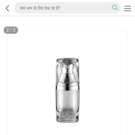
2
/
2