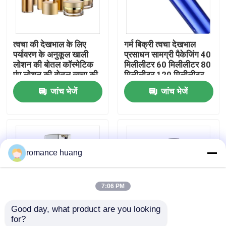
फैक्टरी यात्रा
त्वचा की देखभाल के लिए
गर्म बिक्री त्वचा देखभाल
पर्यावरण के अनुकूल खाली
प्रसाधन सामग्री पैकेजिंग 40
गुणवत्ता नियंत्रण
लोशन की बोतल कॉस्मेटिक
मिलीलीटर 60 मिलीलीटर 80
पंप लोशन की बोतल त्वचा की
मिलीलीटर 120 मिलीलीटर
देखभाल पैकी
एक्रिलिक बॉडी क्रीम लोशन
जांच भेजें
जांच भेजें
हमसे संपर्क करें
पंप बोतलें
एक बोली का अनुरोध
romance huang
कॉस्मेटिक वायुहीन बोतल
7:06 PM
कॉस्मेटिक लोशन की बोतल
Good day, what product are you looking 
for?
कॉस्मेटिक क्रीम जार
गर्म बिक्री प्रसाधन सामग्री
स्प्रेयर पंप के साथ खाली