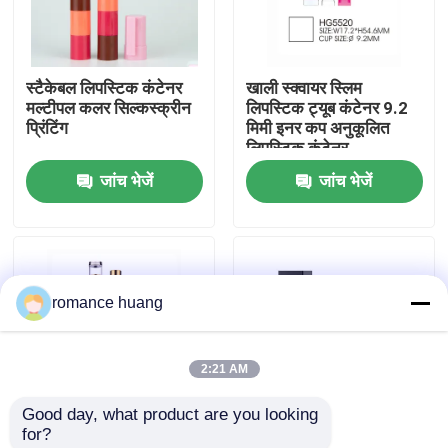
फैक्टरी यात्रा
स्टैकेबल लिपस्टिक कंटेनर
खाली स्क्वायर स्लिम
मल्टीपल कलर सिल्कस्क्रीन
लिपस्टिक ट्यूब कंटेनर 9.2
गुणवत्ता नियंत्रण
प्रिंटिंग
मिमी इनर कप अनुकूलित
लिपस्टिक कंटेनर
जांच भेजें
जांच भेजें
हमसे संपर्क करें
एक बोली का अनुरोध
romance huang
कॉस्मेटिक वायुहीन बोतल
2:21 AM
कॉस्मेटिक लोशन की बोतल
Good day, what product are you looking 
for?
कॉस्मेटिक क्रीम जार
2 इन 1 लिपस्टिक ट्यूब केस
लक्ज़री ब्लैक स्क्वायर