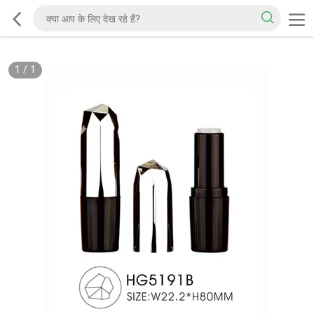
1
/
1