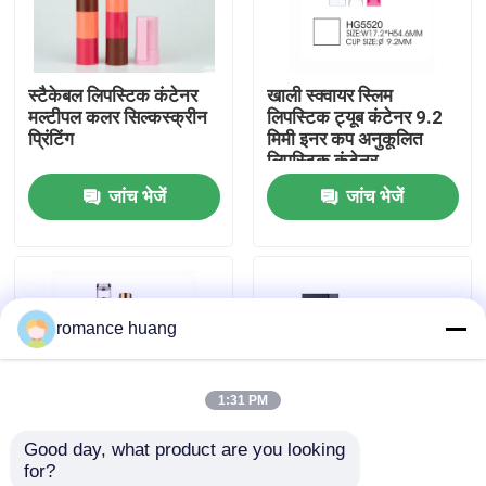
फैक्टरी यात्रा
स्टैकेबल लिपस्टिक कंटेनर
खाली स्क्वायर स्लिम
मल्टीपल कलर सिल्कस्क्रीन
लिपस्टिक ट्यूब कंटेनर 9.2
गुणवत्ता नियंत्रण
प्रिंटिंग
मिमी इनर कप अनुकूलित
लिपस्टिक कंटेनर
जांच भेजें
जांच भेजें
हमसे संपर्क करें
एक बोली का अनुरोध
romance huang
कॉस्मेटिक वायुहीन बोतल
1:31 PM
कॉस्मेटिक लोशन की बोतल
Good day, what product are you looking 
for?
कॉस्मेटिक क्रीम जार
2 इन 1 लिपस्टिक ट्यूब केस
लक्ज़री ब्लैक स्क्वायर