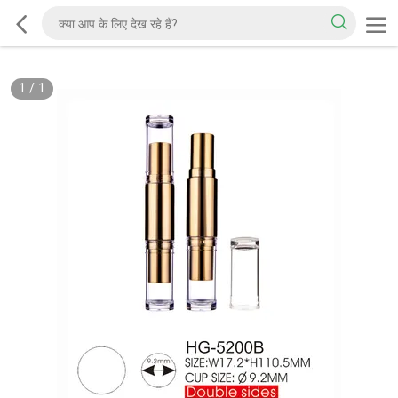
1
/
1