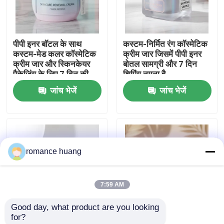
फैक्टरी यात्रा
पीपी इनर बॉटल के साथ
कस्टम-निर्मित रंग कॉस्मेटिक
कस्टम-मेड कलर कॉस्मेटिक
क्रीम जार जिसमें पीपी इनर
गुणवत्ता नियंत्रण
क्रीम जार और स्किनकेयर
बोतल सामग्री और 7 दिन
पैकेजिंग के लिए 7 दिन की
शिपिंग नमूना है
शिपिंग
जांच भेजें
जांच भेजें
हमसे संपर्क करें
एक बोली का अनुरोध
romance huang
कॉस्मेटिक वायुहीन बोतल
7:59 AM
कॉस्मेटिक लोशन की बोतल
Good day, what product are you looking 
for?
कॉस्मेटिक क्रीम जार
स्किनकेयर और मेकअप के
स्किनकेयर उत्पादों के लिए