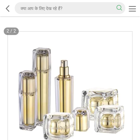
2
/
2