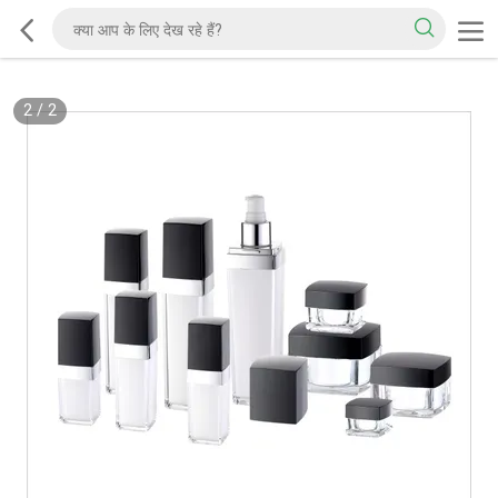
2
/
2