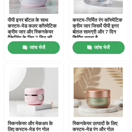
फैक्टरी यात्रा
पीपी इनर बॉटल के साथ
कस्टम-निर्मित रंग कॉस्मेटिक
कस्टम-मेड कलर कॉस्मेटिक
क्रीम जार जिसमें पीपी इनर
क्रीम जार और स्किनकेयर
बोतल सामग्री और 7 दिन
गुणवत्ता नियंत्रण
पैकेजिंग के लिए 7 दिन की
शिपिंग नमूना है
शिपिंग
जांच भेजें
जांच भेजें
हमसे संपर्क करें
एक बोली का अनुरोध
कॉस्मेटिक वायुहीन बोतल
कॉस्मेटिक लोशन की बोतल
स्किनकेयर और मेकअप के
स्किनकेयर उत्पादों के लिए
कॉस्मेटिक क्रीम जार
लिए कस्टम-मेड रंग गोल
कस्टम-मेड रंग और गोल