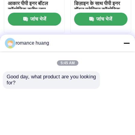
आकार पीपी इनर बॉटल
डिज़ाइन के साथ पीपी इनर
कॉस्मेटिक क्रीम जार
बॉटल मटेरियल कॉस्मेटिक
क्रीम जार
लक्जरी ड्रॉपर बोतल
जांच भेजें
जांच भेजें
कॉस्मेटिक कांच की बोतल
romance huang
होम
हमारे बारे में
हमसे संपर्क करें
Desktop Site
साइटमैप
Privacy Policy
खाली डिओडोरेंट स्टिक
5:45 AM
लिपस्टिक ट्यूब केस
Good day, what product are you looking 
गुणवत्ता
कॉस्मेटिक वायुहीन बोतल
चीन का कारखाना.Copyright
for?
© 2026 Sunny Packaging Co.,Ltd.. All Rights
Reserved.
पाउडर कॉम्पैक्ट केस
खाली होंठ चमक की बोतल
कॉस्मेटिक पेन पैकेजिंग