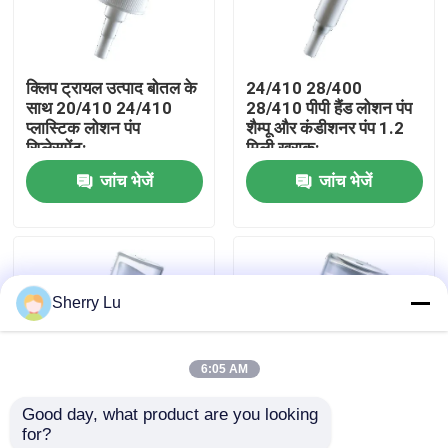
फैक्टरी यात्रा
क्लिप ट्रायल उत्पाद बोतल के
24/410 28/400
साथ 20/410 24/410
28/410 पीपी हैंड लोशन पंप
गुणवत्ता नियंत्रण
प्लास्टिक लोशन पंप
शैम्पू और कंडीशनर पंप 1.2
रिप्लेसमेंट:
मिली खुराक:
जांच भेजें
जांच भेजें
हमसे संपर्क करें
एक बोली का अनुरोध
Sherry Lu
कॉस्मेटिक वायुहीन बोतल
6:05 AM
कॉस्मेटिक लोशन की बोतल
Good day, what product are you looking 
for?
कॉस्मेटिक क्रीम जार
इनर स्प्रिंग क्रीम कॉस्मेटिक
18/410 20/410