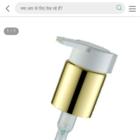
1
/
1