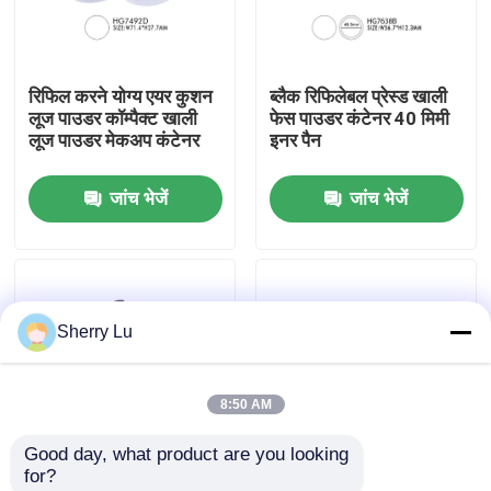
फैक्टरी यात्रा
रिफिल करने योग्य एयर कुशन
ब्लैक रिफिलेबल प्रेस्ड खाली
लूज पाउडर कॉम्पैक्ट खाली
फेस पाउडर कंटेनर 40 मिमी
गुणवत्ता नियंत्रण
लूज पाउडर मेकअप कंटेनर
इनर पैन
जांच भेजें
जांच भेजें
हमसे संपर्क करें
एक बोली का अनुरोध
Sherry Lu
कॉस्मेटिक वायुहीन बोतल
8:50 AM
कॉस्मेटिक लोशन की बोतल
Good day, what product are you looking 
for?
कॉस्मेटिक क्रीम जार
सिफ्टर स्क्रू कैप के साथ 8g
कॉस्मेटिक लूज पाउडर सिफ्टर