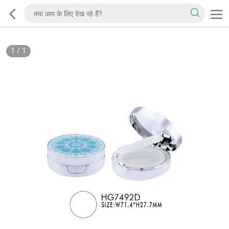
1
/
1