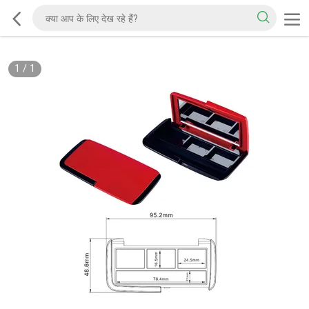
1
/
1