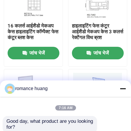
फैक्टरी यात्रा
16 कलर्स आईशैडो मेकअप
हाइलाइटिंग फेस कंटूर
केस हाइलाइटिंग कॉम्पैक्ट फेस
आईशैडो मेकअप केस 3 कलर्स
गुणवत्ता नियंत्रण
कंटूर ब्लश केस
रेक्टेंगल विथ ब्रश
जांच भेजें
जांच भेजें
हमसे संपर्क करें
एक बोली का अनुरोध
romance huang
कॉस्मेटिक वायुहीन बोतल
7:16 AM
कॉस्मेटिक लोशन की बोतल
Good day, what product are you looking 
for?
कॉस्मेटिक क्रीम जार
10 रंग आईशैडो मेकअप केस
कॉस्मेटिक्स आईशैडो मेकअप