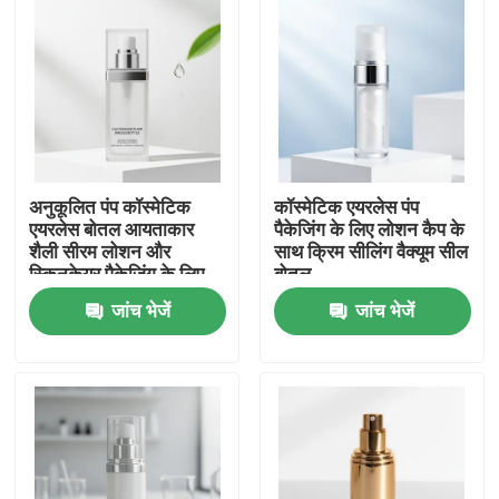
अनुकूलित पंप कॉस्मेटिक
कॉस्मेटिक एयरलेस पंप
एयरलेस बोतल आयताकार
पैकेजिंग के लिए लोशन कैप के
शैली सीरम लोशन और
साथ क्रिम सीलिंग वैक्यूम सील
स्किनकेयर पैकेजिंग के लिए
बोतल
ISO9001 प्रमाणित
जांच भेजें
जांच भेजें
होम
उत्पाद
हमारे बारे में