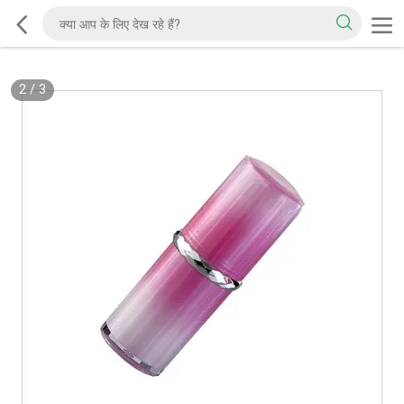
2
/
3