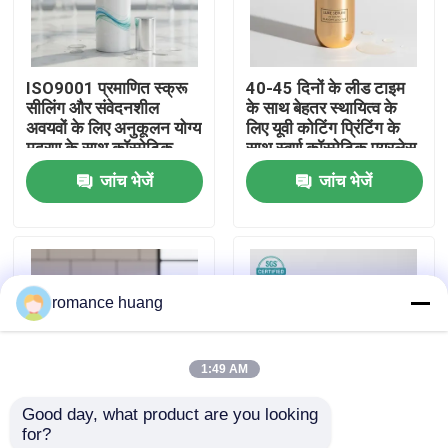
फैक्टरी यात्रा
ISO9001 प्रमाणित स्क्रू
40-45 दिनों के लीड टाइम
सीलिंग और संवेदनशील
के साथ बेहतर स्थायित्व के
गुणवत्ता नियंत्रण
अवयवों के लिए अनुकूलन योग्य
लिए यूवी कोटिंग प्रिंटिंग के
मुद्रण के साथ कॉस्मेटिक
साथ स्वर्ण कॉस्मेटिक एयरलेस
एयरलेस बोतल
बोतल
जांच भेजें
जांच भेजें
हमसे संपर्क करें
एक बोली का अनुरोध
romance huang
कॉस्मेटिक वायुहीन बोतल
1:49 AM
कॉस्मेटिक लोशन की बोतल
Good day, what product are you looking 
for?
कॉस्मेटिक क्रीम जार
संवेदनशील त्वचा क्रीम
एसजीएस प्रमाणित कॉस्मेटिक